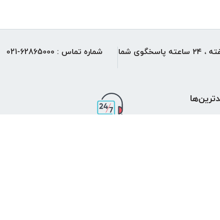
هفت روز هفته ، ۲۴ ساعته پاسخگوی شما
شماره تماس : 62865000-021
ه حقوق این وب سایت متعلق به شرکت
پارس پردیس شهر
میبا
ترین‌ها
پشتیبانی 24 ساعته
7 روز ضمانت بازگشت